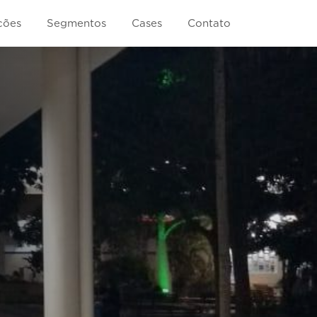
ções
Segmentos
Cases
Contato
Comunicação
Notícias
res
Próximo