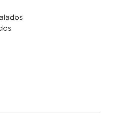
alados
dos