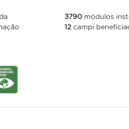
ada
3790
módulos inst
inação
12
campi beneficia